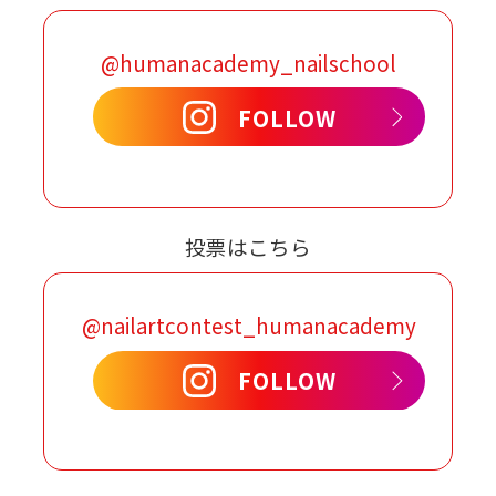
@humanacademy_nailschool
FOLLOW
投票はこちら
@nailartcontest_humanacademy
FOLLOW